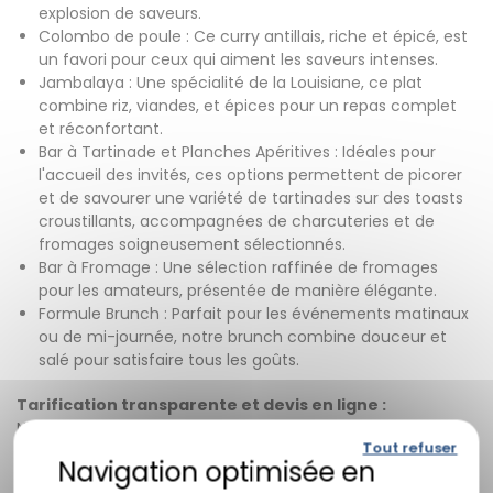
explosion de saveurs.
Colombo de poule : Ce curry antillais, riche et épicé, est
un favori pour ceux qui aiment les saveurs intenses.
Jambalaya : Une spécialité de la Louisiane, ce plat
combine riz, viandes, et épices pour un repas complet
et réconfortant.
Bar à Tartinade et Planches Apéritives : Idéales pour
l'accueil des invités, ces options permettent de picorer
et de savourer une variété de tartinades sur des toasts
croustillants, accompagnées de charcuteries et de
fromages soigneusement sélectionnés.
Bar à Fromage : Une sélection raffinée de fromages
pour les amateurs, présentée de manière élégante.
Formule Brunch : Parfait pour les événements matinaux
ou de mi-journée, notre brunch combine douceur et
salé pour satisfaire tous les goûts.
Tarification transparente et devis en ligne :
Nous comprenons que la planification d'un événement
Tout refuser
requiert clarté et prévisibilité en termes de coûts. C'est
pourquoi nous offrons nos propositions et tarifs clairement