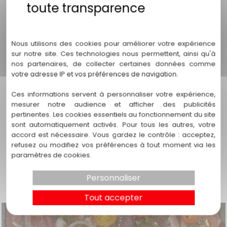
établis à partir de 50 personnes. Tous les tarifs sont
présentés hors frais de déplacement, vous permettant
Politique de confidentialité
ainsi de gérer votre budget efficacement.
Nous utilisons des cookies pour améliorer votre expérience
Pour un devis personnalisé qui répond à vos besoins
sur notre site. Ces technologies nous permettent, ainsi qu'à
spécifiques, nous vous invitons à faire
une demande
nos partenaires, de collecter certaines données comme
en ligne.
votre adresse IP et vos préférences de navigation.
Choisissez notre service de traiteur pour votre prochain
Ces informations servent à personnaliser votre expérience,
événement à Nantes et laissez nos plats parler d'eux-
mesurer notre audience et afficher des publicités
mêmes. Nous sommes impatients de vous aider à créer
pertinentes. Les cookies essentiels au fonctionnement du site
une expérience culinaire exceptionnelle qui marquera les
sont automatiquement activés. Pour tous les autres, votre
esprits de tous vos invités.
accord est nécessaire. Vous gardez le contrôle : acceptez,
refusez ou modifiez vos préférences à tout moment via les
paramètres de cookies.
Personnaliser
Tout accepter