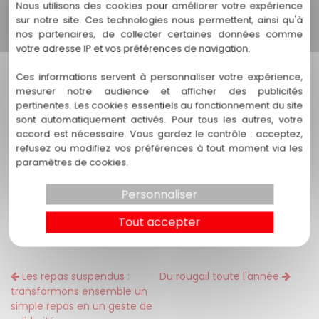
Nous utilisons des cookies pour améliorer votre expérience
sur notre site. Ces technologies nous permettent, ainsi qu'à
Viande de bœuf
nos partenaires, de collecter certaines données comme
Oignon et ail
pour une base aromatique
votre adresse IP et vos préférences de navigation.
Tomates
fondantes
Haricots rouges
Ces informations servent à personnaliser votre expérience,
Piment
,
origan
et une touche de
Tabasco
pour
mesurer notre audience et afficher des publicités
relever le tout
pertinentes. Les cookies essentiels au fonctionnement du site
Accompagné de
riz long étuvé
sont automatiquement activés. Pour tous les autres, votre
accord est nécessaire. Vous gardez le contrôle : acceptez,
Ce plat complet et réconfortant est idéal pour une pause
refusez ou modifiez vos préférences à tout moment via les
déjeuner généreuse ou un repas chaud et savoureux.
paramètres de cookies.
👉 Une nouveauté à découvrir dès maintenant, parfaite
Personnaliser
pour les amateurs de cuisine épicée et de plats
traditionnels revisités.
Tout accepter
Les repas suspendus :
Du rougail toute l'année
transformons ensemble un
simple repas en un geste de