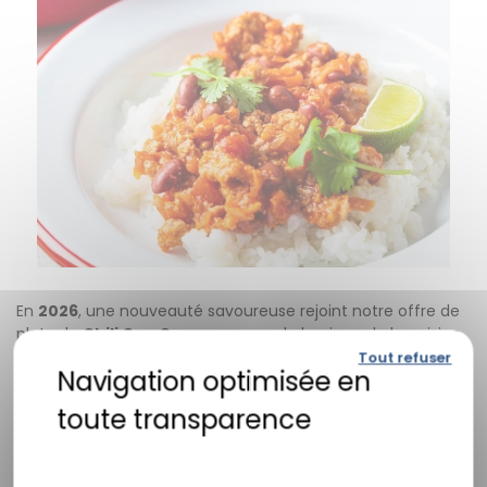
En
2026
, une nouveauté savoureuse rejoint notre offre de
plats : le
Chili Con Carne
, un grand classique de la cuisine
conviviale et généreuse.
Tout refuser
Une recette authentique et gourmande
Politique de confidentialité
Notre
Chili Con Carne
est préparé à partir d’ingrédients
soigneusement sélectionnés :