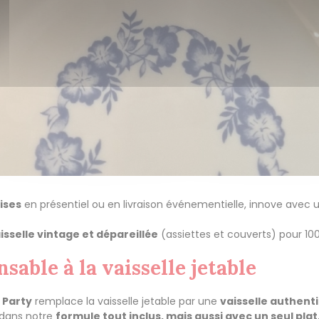
ises
en présentiel ou en livraison événementielle, innove avec
isselle vintage et dépareillée
(assiettes et couverts) pour 10
able à la vaisselle jetable
 Party
remplace la vaisselle jetable par une
vaisselle authent
dans notre
formule tout inclus, mais aussi avec un seul plat