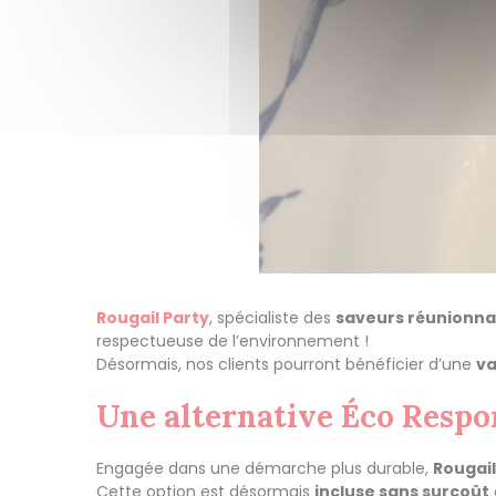
Rougail Party
, spécialiste des
saveurs réunionna
respectueuse de l’environnement !
Désormais, nos clients pourront bénéficier d’une
va
Une alternative Éco Respons
Engagée dans une démarche plus durable,
Rougail
Cette option est désormais
incluse sans surcoût