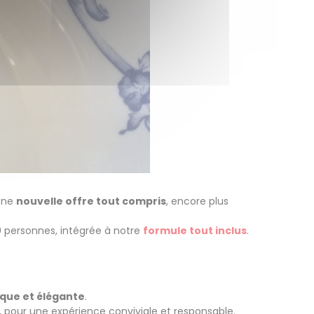
 une
nouvelle offre tout compris
, encore plus
0 personnes, intégrée à notre
formule tout inclus
.
ique et élégante
.
,
pour une expérience conviviale et responsable.