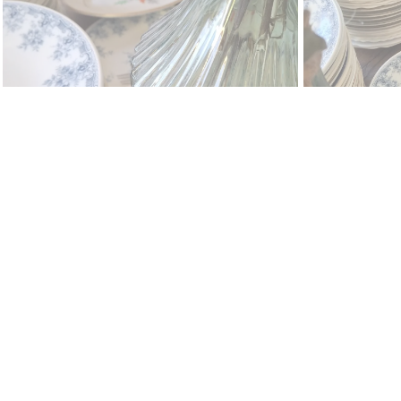
Les repas suspendus : transformons ensemble un
de solidarité